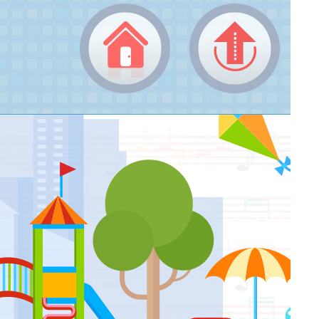
成果觀摩比賽--傷心的人別聽慢歌
返回頂端
返回首頁