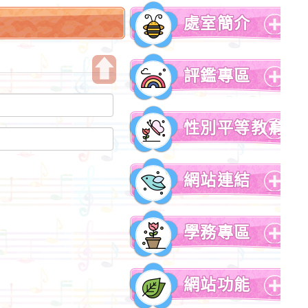
處室簡介
展
開
評鑑專區
選
單
開
展
啟
開
性別平等教育
上
選
方
單
展
區
開
網站連結
塊
選
單
展
開
學務專區
選
單
展
開
網站功能
選
單
展