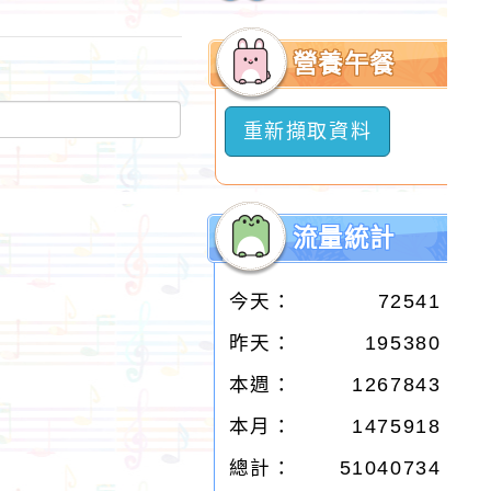
開
選
營養午餐
單
重新擷取資料
流量統計
今天：
72541
昨天：
195380
本週：
1267843
本月：
1475918
總計：
51040734