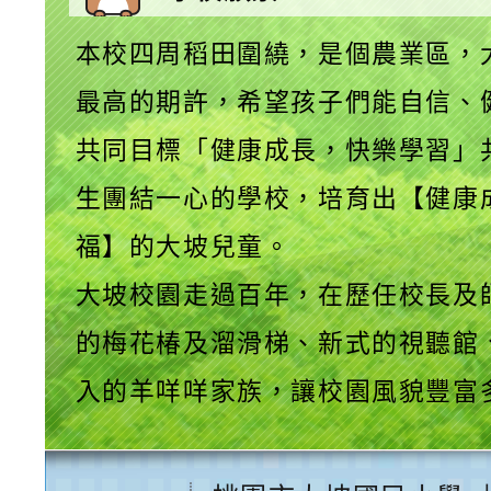
本校四周稻田圍繞，是個農業區，
最高的期許，希望孩子們能自信、
共同目標「健康成長，快樂學習」
生團結一心的學校，培育出【健康
福】的大坡兒童。
大坡校園走過百年，在歷任校長及
的梅花椿及溜滑梯、新式的視聽館
入的羊咩咩家族，讓校園風貌豐富