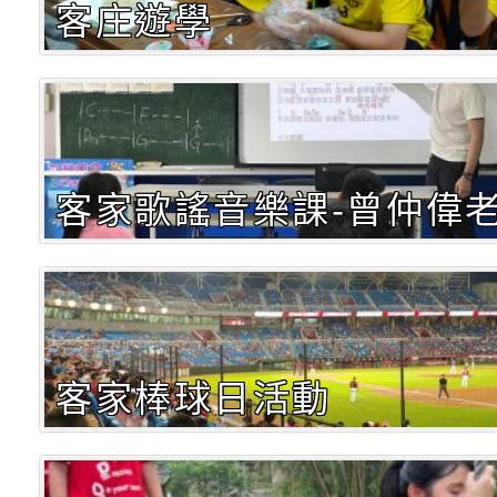
客庄遊學
客家歌謠音樂課-曾仲偉
客家棒球日活動