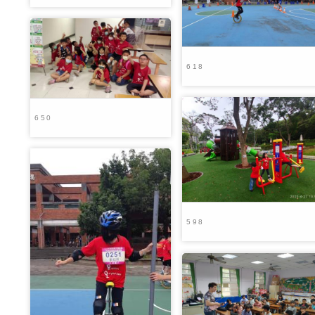
618
650
598