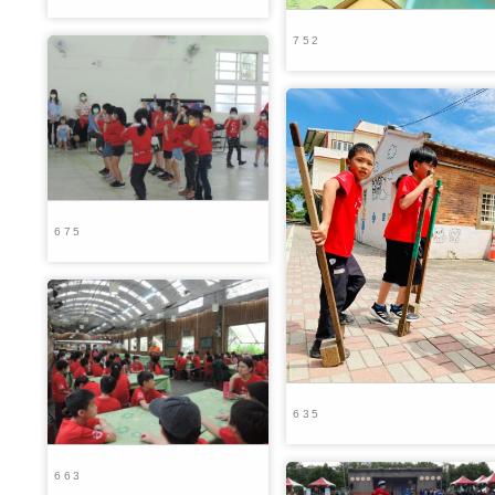
752
675
635
663