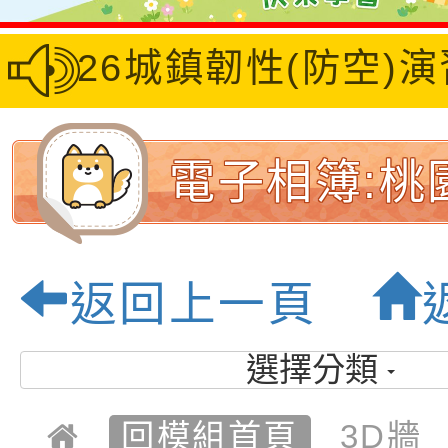
026城鎮韌性(防空)演
電子相簿:桃
坡國民小學-
返回上一頁
園
選擇分類
回模組首頁
3D牆