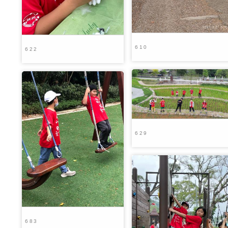
610
622
629
683