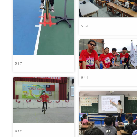
584
587
644
612