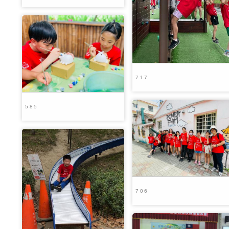
717
585
706