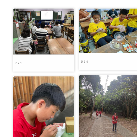
554
771