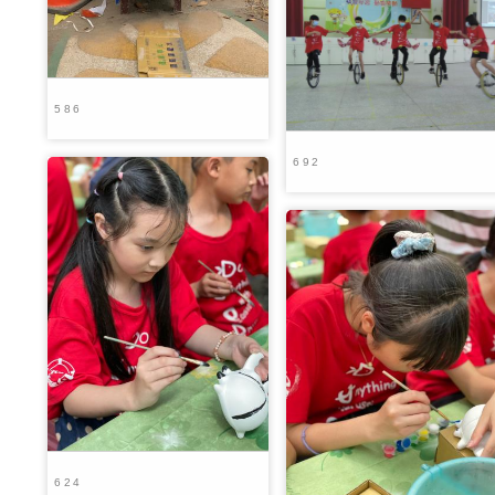
586
692
624