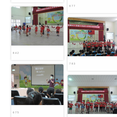
677
842
783
675