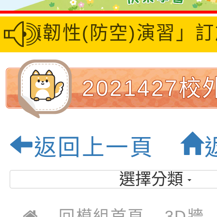
6城鎮韌性(防空)演習」
2021427
_210429_11
返回上一頁
桃園市大坡
選擇分類
學-優質校園
回模組首頁
3D牆