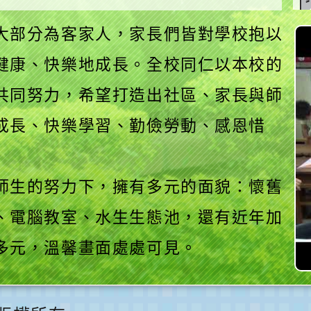
大部分為客家人，家長們皆對學校抱以
健康、快樂地成長。全校同仁以本校的
共同努力，希望打造出社區、家長與師
成長、快樂學習、勤儉勞動、感恩惜
師生的努力下，擁有多元的面貌：懷舊
、電腦教室、水生生態池，還有近年加
多元，溫馨畫面處處可見。