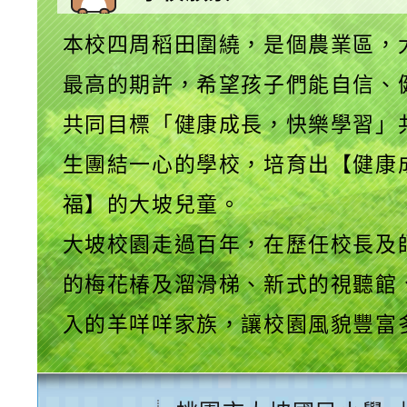
本校四周稻田圍繞，是個農業區，
最高的期許，希望孩子們能自信、
共同目標「健康成長，快樂學習」
生團結一心的學校，培育出【健康
福】的大坡兒童。
大坡校園走過百年，在歷任校長及
的梅花椿及溜滑梯、新式的視聽館
入的羊咩咩家族，讓校園風貌豐富