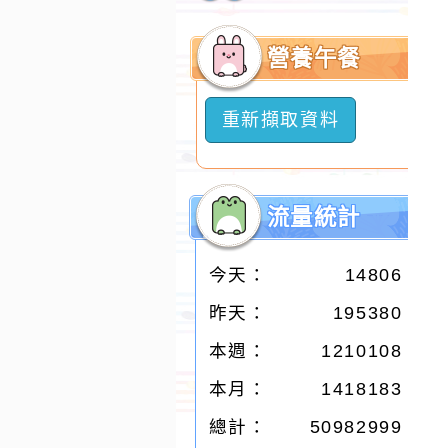
開
選
營養午餐
單
重新擷取資料
流量統計
今天：
14806
昨天：
195380
本週：
1210108
本月：
1418183
總計：
50982999