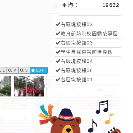
平均：
19632
右區塊按鈕02
教育部防制校園霸凌專區
右區塊按鈕03
學生自我傷害防治專區
右區塊按鈕04
右區塊按鈕06
L
M
S
EXIF
右區塊按鈕01