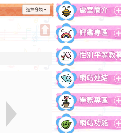
處室簡介
選擇分類
展
開
評鑑專區
選
單
開
展
啟
開
性別平等教育
上
選
方
單
展
區
開
網站連結
塊
選
單
展
開
學務專區
選
單
展
開
網站功能
選
單
展