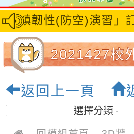
26城鎮韌性(防空)演習
2021427
_210429_39
返回上一頁
園市大坡國民
選擇分類
優質校園
回模組首頁
3D牆