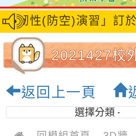
城鎮韌性(防空)演習」訂
2021427
_210429_43
返回上一頁
園市大坡國民
選擇分類
優質校園
回模組首頁
3D牆