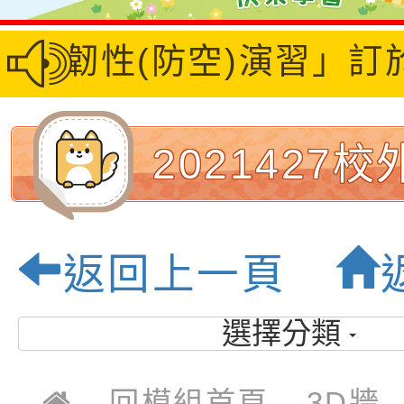
6城鎮韌性(防空)演習」
2021427
_210429_10
返回上一頁
桃園市大坡
選擇分類
學-優質校園
回模組首頁
3D牆