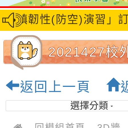
6城鎮韌性(防空)演習」
2021427
_210429_12
返回上一頁
桃園市大坡
選擇分類
學-優質校園
回模組首頁
3D牆