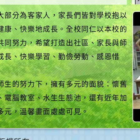
大部分為客家人，家長們皆對學校抱以
健康、快樂地成長。全校同仁以本校的
共同努力，希望打造出社區、家長與師
成長、快樂學習、勤儉勞動、感恩惜
師生的努力下，擁有多元的面貌：懷舊
、電腦教室、水生生態池，還有近年加
多元，溫馨畫面處處可見。