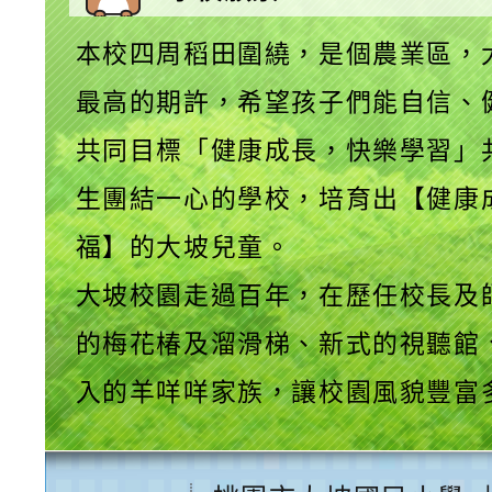
本校四周稻田圍繞，是個農業區，
最高的期許，希望孩子們能自信、
共同目標「健康成長，快樂學習」
生團結一心的學校，培育出【健康
福】的大坡兒童。
大坡校園走過百年，在歷任校長及
的梅花椿及溜滑梯、新式的視聽館
入的羊咩咩家族，讓校園風貌豐富