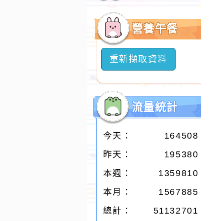
開
選
營養午餐
單
重新擷取資料
流量統計
今天：
164508
昨天：
195380
本週：
1359810
本月：
1567885
總計：
51132701