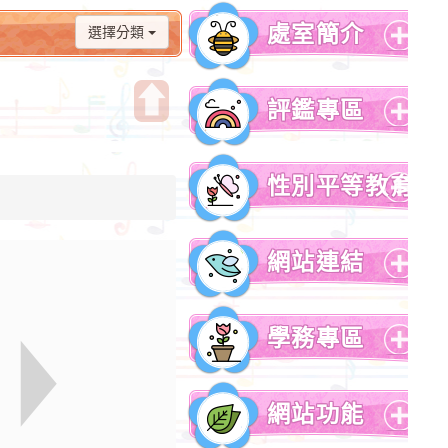
處室簡介
選擇分類
展
開
評鑑專區
選
單
開
展
啟
開
性別平等教育
上
選
方
單
展
區
開
網站連結
塊
選
單
展
開
學務專區
選
單
展
開
網站功能
選
單
展