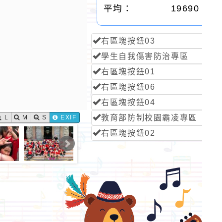
平均：
19690
右區塊按鈕03
學生自我傷害防治專區
右區塊按鈕01
右區塊按鈕06
右區塊按鈕04
教育部防制校園霸凌專區
L
M
S
EXIF
右區塊按鈕02