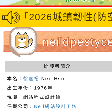
地區「2026城鎮韌性(
neildpesty
設計者：徐嘉裕
開發者簡介
hsu
本名：
徐嘉裕
Neil Hsu
出生年份：1976年
現職：網站程式設計師
任職公司：
Neil網站設計工坊