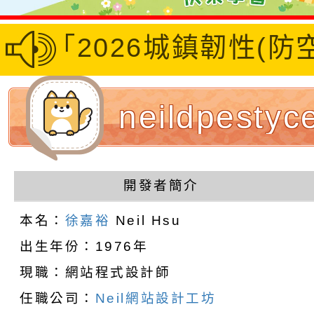
地區「2026城鎮韌性(
neildpesty
設計者：徐嘉裕
開發者簡介
hsu
本名：
徐嘉裕
Neil Hsu
出生年份：1976年
現職：網站程式設計師
任職公司：
Neil網站設計工坊