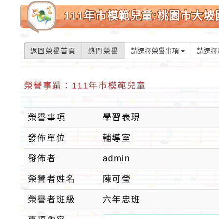
111年市模範兒童:桃園市大坡
返回榮譽首頁
熱門榮譽
請選擇榮譽事項
請選擇
榮譽事蹟：111年市模範兒童
榮譽事項
學習表現
發佈單位
輔導室
發佈者
admin
榮譽者姓名
陳可瑩
榮譽者班級
六年忠班