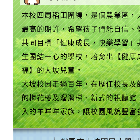
本校四周稻田圍繞，是個農業區，
最高的期許，希望孩子們能自信、
共同目標「健康成長，快樂學習」
生團結一心的學校，培育出【健康
福】的大坡兒童。
大坡校園走過百年，在歷任校長及
的梅花椿及溜滑梯、新式的視聽館
入的羊咩咩家族，讓校園風貌豐富