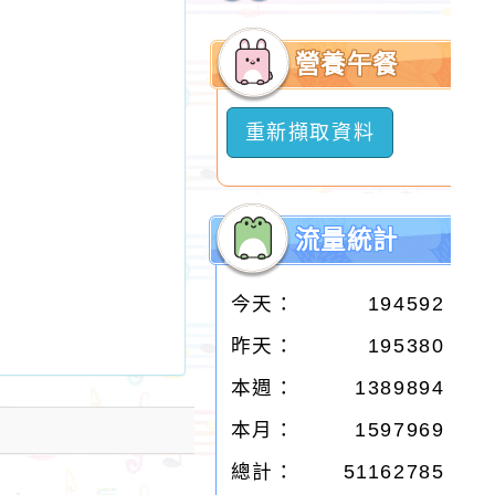
開
選
營養午餐
單
重新擷取資料
流量統計
今天：
194592
昨天：
195380
本週：
1389894
本月：
1597969
總計：
51162785