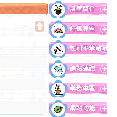
處室簡介
展
開
評鑑專區
選
單
開
展
啟
開
性別平等教育
上
選
方
單
展
區
開
網站連結
塊
選
單
展
開
學務專區
選
單
展
開
網站功能
選
單
展