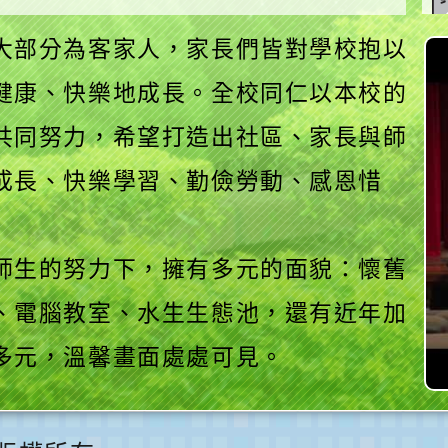
大部分為客家人，家長們皆對學校抱以
健康、快樂地成長。全校同仁以本校的
共同努力，希望打造出社區、家長與師
成長、快樂學習、勤儉勞動、感恩惜
師生的努力下，擁有多元的面貌：懷舊
、電腦教室、水生生態池，還有近年加
多元，溫馨畫面處處可見。