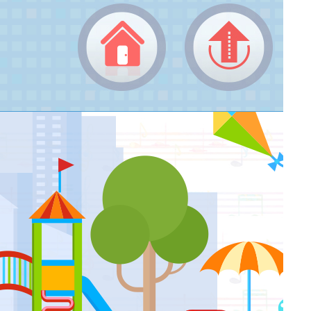
成果觀摩比賽--傷心的人別聽慢歌
返回頂端
返回首頁