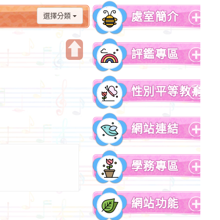
處室簡介
選擇分類
展
開
評鑑專區
選
單
開
展
啟
開
性別平等教育
上
選
方
單
展
區
開
網站連結
塊
選
單
展
開
學務專區
選
單
展
開
網站功能
選
單
展