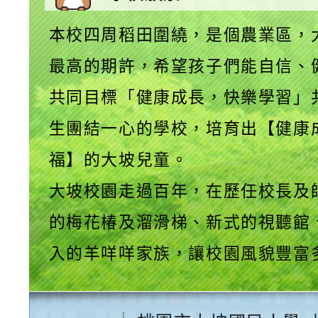
本校四周稻田圍繞，是個農業區，
最高的期許，希望孩子們能自信、
共同目標「健康成長，快樂學習」
生團結一心的學校，培育出【健康
福】的大坡兒童。
大坡校園走過百年，在歷任校長及
的梅花椿及溜滑梯、新式的視聽館
入的羊咩咩家族，讓校園風貌豐富