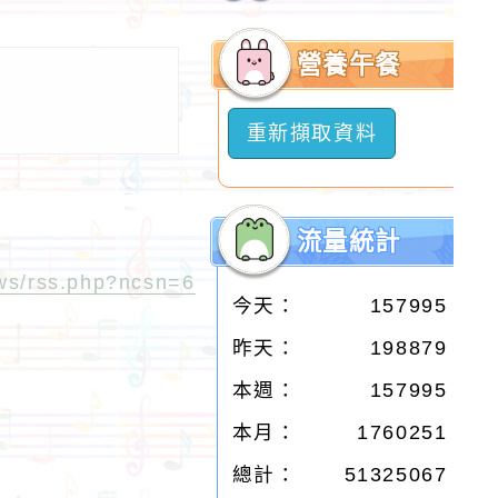
開
選
營養午餐
單
重新擷取資料
流量統計
ews/rss.php?ncsn=6
今天：
157995
昨天：
198879
本週：
157995
本月：
1760251
總計：
51325067