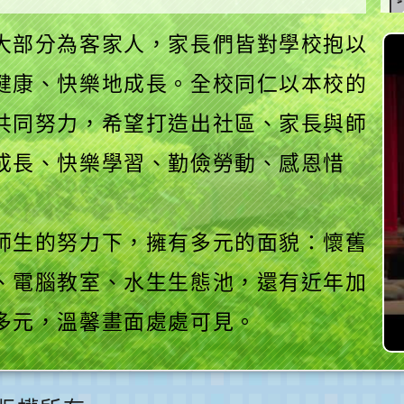
大部分為客家人，家長們皆對學校抱以
健康、快樂地成長。全校同仁以本校的
共同努力，希望打造出社區、家長與師
成長、快樂學習、勤儉勞動、感恩惜
師生的努力下，擁有多元的面貌：懷舊
、電腦教室、水生生態池，還有近年加
多元，溫馨畫面處處可見。