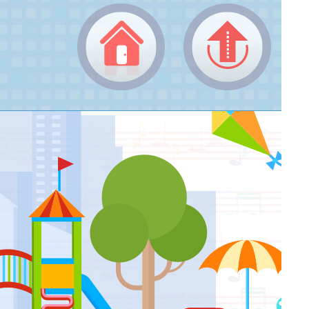
成果觀摩比賽--傷心的人別聽慢歌
返回頂端
返回首頁