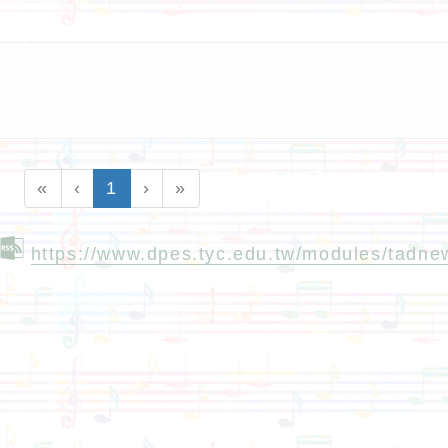
(current)
«
‹
1
›
»
https://www.dpes.tyc.edu.tw/modules/tadn