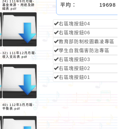
24) 111年9月月報-
平均：
19698
基金來源、用途及餘
絀表.pdf
右區塊按鈕04
右區塊按鈕06
教育部防制校園霸凌專區
學生自我傷害防治專區
-
32) 111年12月月報-
收入支出表.pdf
右區塊按鈕03
右區塊按鈕02
右區塊按鈕01
40) 112年3月月報-
餘
平衡表.pdf