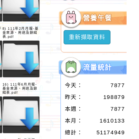
開
選
營養午餐
單
平
8) 111年2月月報-基
金來源、用途及餘絀
重新擷取資料
表.pdf
流量統計
今天：
7877
16) 111年6月月報-
基金來源、用途及餘
絀表.pdf
昨天：
198879
本週：
7877
本月：
1610133
總計：
51174949