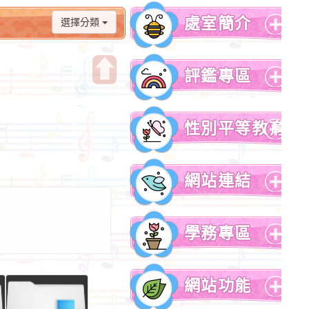
處室簡介
選擇分類
展
開
評鑑專區
選
單
開
展
啟
開
性別平等教育
上
選
方
單
展
區
開
網站連結
塊
選
單
展
開
學務專區
選
單
展
開
網站功能
選
單
展