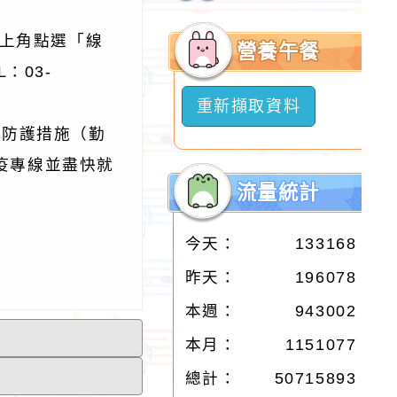
開
選
上角點選「線
營養午餐
單
：03-
重新擷取資料
人防護措施（勤
防疫專線並盡快就
流量統計
今天：
133168
昨天：
196078
本週：
943002
本月：
1151077
總計：
50715893