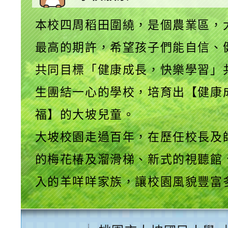
本校四周稻田圍繞，是個農業區，
最高的期許，希望孩子們能自信、
共同目標「健康成長，快樂學習」
生團結一心的學校，培育出【健康
福】的大坡兒童。
大坡校園走過百年，在歷任校長及
的梅花椿及溜滑梯、新式的視聽館
入的羊咩咩家族，讓校園風貌豐富