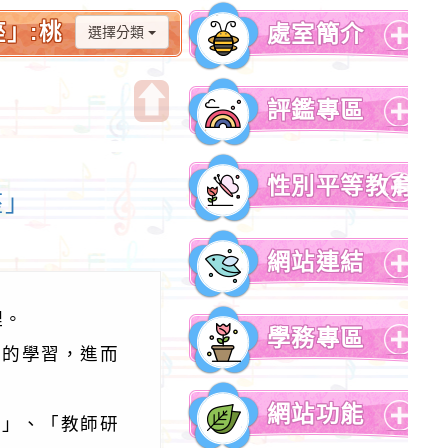
」:桃
處室簡介
選擇分類
展
開
評鑑專區
選
單
開
展
啟
開
性別平等教育
上
選
座」
方
單
展
區
開
網站連結
塊
選
單
展
開
理。
學務專區
選
識的學習，進而
單
展
開
網站功能
選
數」、「教師研
單
展