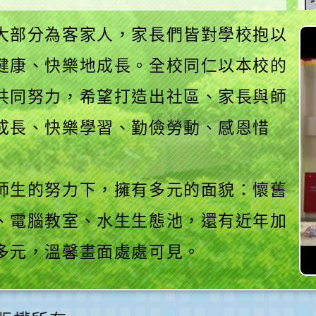
大部分為客家人，家長們皆對學校抱以
健康、快樂地成長。全校同仁以本校的
共同努力，希望打造出社區、家長與師
成長、快樂學習、勤儉勞動、感恩惜
師生的努力下，擁有多元的面貌：懷舊
、電腦教室、水生生態池，還有近年加
多元，溫馨畫面處處可見。