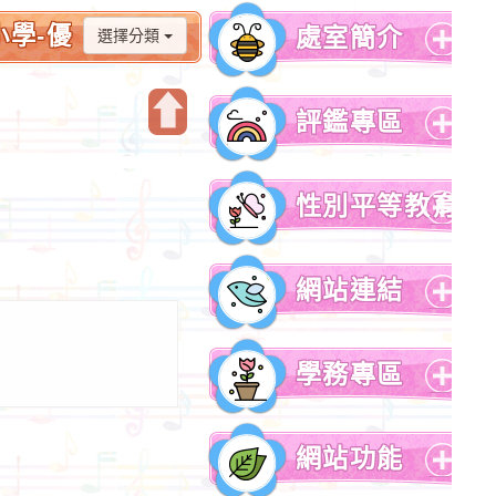
小學-優
處室簡介
選擇分類
展
開
評鑑專區
選
單
開
展
啟
開
性別平等教育
上
選
方
單
展
區
開
網站連結
塊
選
單
展
開
學務專區
選
單
展
開
網站功能
選
單
展