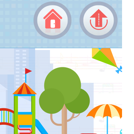
成果觀摩比賽--傷心的人別聽慢歌
返回頂端
返回首頁