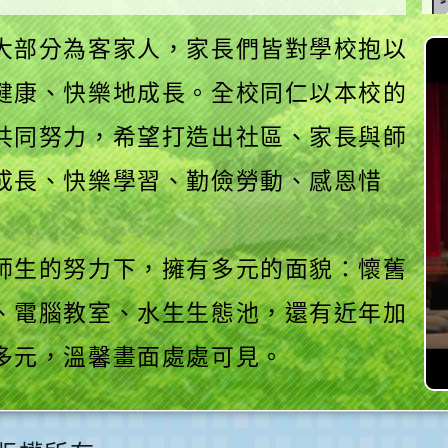
大部分為客家人，家長們皆對學校抱以
健康、快樂地成長。全校同仁以本校的
共同努力，希望打造出社區、家長與師
成長、快樂學習、勤儉勞動、感恩惜
師生的努力下，擁有多元的面貌：懷舊
、電腦教室、水生生態池，還有近年加
多元，溫馨畫面處處可見。