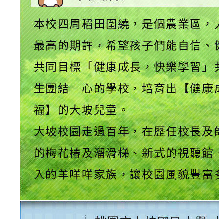
本校四周稻田圍繞，是個農業區，
最高的期許，希望孩子們能自信、
共同目標「健康成長，快樂學習」
生團結一心的學校，培育出【健康
福】的大坡兒童。
大坡校園走過百年，在歷任校長及
的梅花椿及溜滑梯、新式的視聽館
入的羊咩咩家族，讓校園風貌豐富