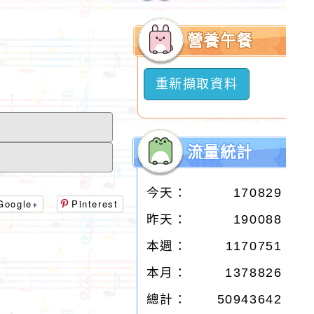
開
選
營養午餐
單
重新擷取資料
流量統計
今天：
170829
Google+
Pinterest
昨天：
190088
本週：
1170751
本月：
1378826
總計：
50943642