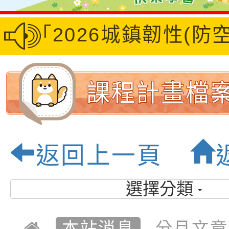
區「2026城鎮韌性(防
課程計畫檔案
市大坡國民小
返回上一頁
質校園
選擇分類
本站消息
分月文章