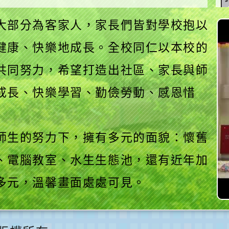
大部分為客家人，家長們皆對學校抱以
健康、快樂地成長。全校同仁以本校的
共同努力，希望打造出社區、家長與師
成長、快樂學習、勤儉勞動、感恩惜
師生的努力下，擁有多元的面貌：懷舊
、電腦教室、水生生態池，還有近年加
多元，溫馨畫面處處可見。