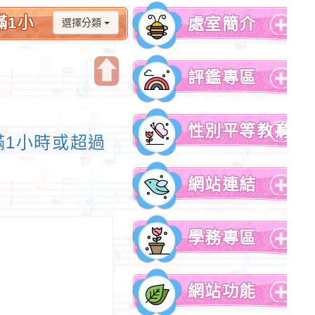
滿1小
處室簡介
選擇分類
展
園市大
開
評鑑專區
選
單
開
展
啟
開
性別平等教育
上
選
滿1小時或超過
方
單
展
區
開
網站連結
塊
選
單
展
開
學務專區
選
單
展
開
網站功能
選
單
展