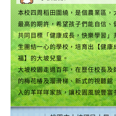
本校四周稻田圍繞，是個農業區，
最高的期許，希望孩子們能自信、
共同目標「健康成長，快樂學習」
生團結一心的學校，培育出【健康
福】的大坡兒童。
大坡校園走過百年，在歷任校長及
的梅花椿及溜滑梯、新式的視聽館
入的羊咩咩家族，讓校園風貌豐富