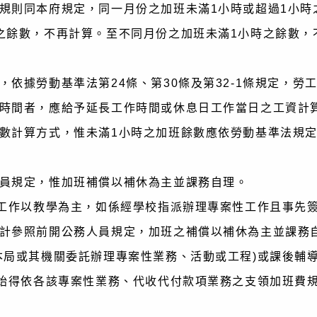
規則同本府規定，同一月份之加班未滿1小時或超過1小時
之餘數，不再計算。至不同月份之加班未滿1小時之餘數，
依據勞動基準法第24條、第30條及第32-1條規定，勞
時間者，應給予延長工作時間或休息日工作當日之工資計
數計算方式，惟未滿1小時之加班餘數應依勞動基準法規
員規定，惟加班補償以補休為主並課務自理。
且工作以教學為主，如係經學校指派辦理專案性工作且事先
計參照前開公務人員規定，加班之補償以補休為主並課務
本局或其機關委託辦理專案性業務、活動或工程)或課後輔
，始得依各該專案性業務、代收代付款項業務之支領加班費