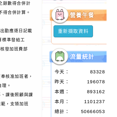
之餘數得合併計
開
選
不得合併計算。
營養午餐
單
工出勤應逐日記載
重新擷取資料
算標準發給工
定核發加班費部
流量統計
今天：
83328
簽奉核准加班者，
昨天：
196078
自理。
本週：
893162
導、課後照顧與課
本月：
1101237
規範，支領加班
總計：
50666053