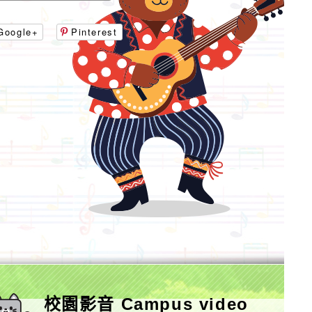
Google+
Pinterest
校園影音 Campus video